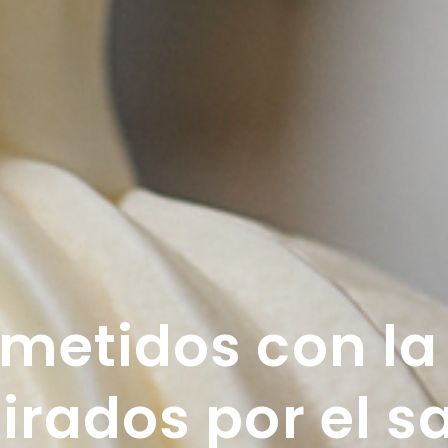
etidos con la 
irados por el s